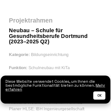
Projektrahmen
Neubau – Schule für
Gesundheitsberufe Dortmund
(2023–2025 Q2)
Kategorie:
Bildungseinrichtung
Funktion:
Schulneubau mit KiTa
Diese Website verwendet Cookies, um Ihnen die
Daten & Fakten:
bestmögliche Funktionalität bieten zu können.
Mehr
erfahren
Bauherr: Klinikum Dortmund gGmbH
Projektsteuerung: Klinikum Dortmund
OK
Architekt: Weicken Architekten PartmbB
Planer HLSE: IBH Ingenieurgesellschaft